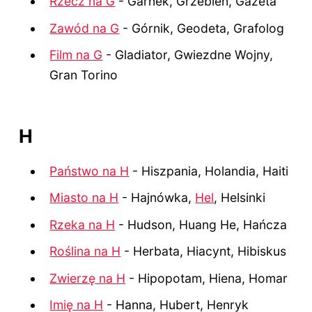
Rzecz na G
- Garnek, Grzebień, Gazeta
Zawód na G
- Górnik, Geodeta, Grafolog
Film na G
- Gladiator, Gwiezdne Wojny,
Gran Torino
H
Państwo na H
- Hiszpania, Holandia, Haiti
Miasto na H
- Hajnówka,
Hel
, Helsinki
Rzeka na H
- Hudson, Huang He, Hańcza
Roślina na H
- Herbata, Hiacynt, Hibiskus
Zwierzę na H
- Hipopotam, Hiena, Homar
Imię na H
- Hanna, Hubert, Henryk