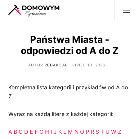
Państwa Miasta -
odpowiedzi od A do Z
AUTOR
REDAKCJA
LIPIEC 13, 2026
Kompletna lista kategorii i przykładów od A do
Z.
Wyraz na każdą literę z każdej kategorii:
A
B
C
D
E
F
G
H
I
J
K
L
M
N
O
P
R
S
T
U
W
Z