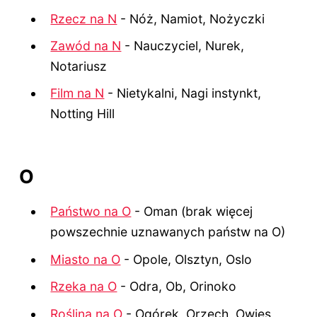
Rzecz na N
- Nóż, Namiot, Nożyczki
Zawód na N
- Nauczyciel, Nurek,
Notariusz
Film na N
- Nietykalni, Nagi instynkt,
Notting Hill
O
Państwo na O
- Oman (brak więcej
powszechnie uznawanych państw na O)
Miasto na O
- Opole, Olsztyn, Oslo
Rzeka na O
- Odra, Ob, Orinoko
Roślina na O
- Ogórek, Orzech, Owies