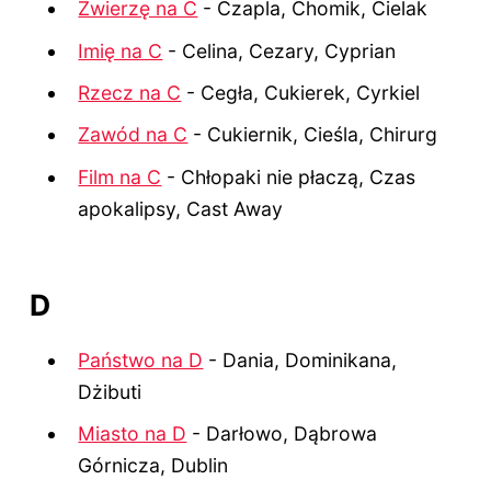
Zwierzę na C
- Czapla, Chomik, Cielak
Imię na C
- Celina, Cezary, Cyprian
Rzecz na C
- Cegła, Cukierek, Cyrkiel
Zawód na C
- Cukiernik, Cieśla, Chirurg
Film na C
- Chłopaki nie płaczą, Czas
apokalipsy, Cast Away
D
Państwo na D
- Dania, Dominikana,
Dżibuti
Miasto na D
- Darłowo, Dąbrowa
Górnicza, Dublin