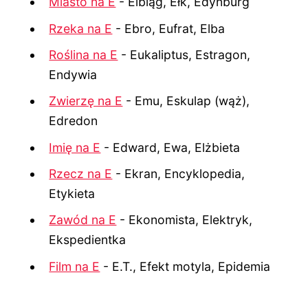
Miasto na E
- Elbląg, Ełk, Edynburg
Rzeka na E
- Ebro, Eufrat, Elba
Roślina na E
- Eukaliptus, Estragon,
Endywia
Zwierzę na E
- Emu, Eskulap (wąż),
Edredon
Imię na E
- Edward, Ewa, Elżbieta
Rzecz na E
- Ekran, Encyklopedia,
Etykieta
Zawód na E
- Ekonomista, Elektryk,
Ekspedientka
Film na E
- E.T., Efekt motyla, Epidemia