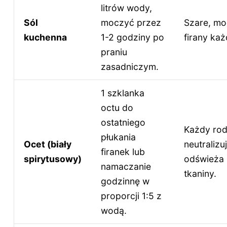
litrów wody,
Sól
moczyć przez
Szare, m
kuchenna
1-2 godziny po
firany ka
praniu
zasadniczym.
1 szklanka
octu do
ostatniego
Każdy rodz
płukania
Ocet (biały
neutralizu
firanek lub
spirytusowy)
odświeża 
namaczanie
tkaniny.
godzinnę w
proporcji 1:5 z
wodą.