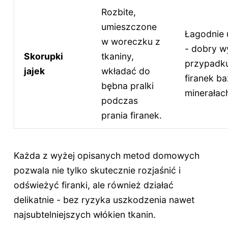
Rozbite,
umieszczone
Łagodnie 
w woreczku z
- dobry w
Skorupki
tkaniny,
przypadku
jajek
wkładać do
firanek b
bębna pralki
minerałac
podczas
prania firanek.
Każda z wyżej opisanych metod domowych
pozwala nie tylko skutecznie rozjaśnić i
odświeżyć firanki, ale również działać
delikatnie - bez ryzyka uszkodzenia nawet
najsubtelniejszych włókien tkanin.