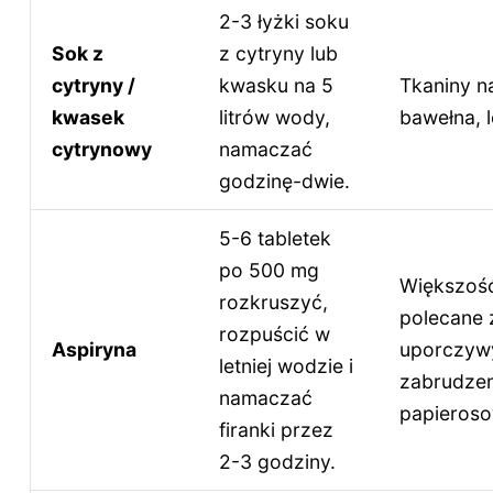
2-3 łyżki soku
Sok z
z cytryny lub
cytryny /
kwasku na 5
Tkaniny na
kwasek
litrów wody,
bawełna, l
cytrynowy
namaczać
godzinę-dwie.
5-6 tabletek
po 500 mg
Większość
rozkruszyć,
polecane 
rozpuścić w
Aspiryna
uporczyw
letniej wodzie i
zabrudze
namaczać
papieros
firanki przez
2-3 godziny.