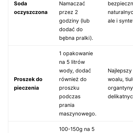
Soda
Namaczać
bezpieczn
oczyszczona
przez 2
naturalnyc
godziny (lub
ale i synt
dodać do
bębna pralki).
1 opakowanie
na 5 litrów
wody, dodać
Najlepszy 
Proszek do
również do
woalu, tiu
pieczenia
proszku
organtyny
podczas
delikatny
prania
maszynowego.
100-150g na 5