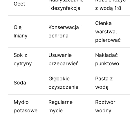
Ocet
i dezynfekcja
z wodą 1:8
Cienka
Olej
Konserwacja i
warstwa,
lniany
ochrona
polerować
Sok z
Usuwanie
Nakładać
cytryny
przebarwień
punktowo
Głębokie
Pasta z
Soda
czyszczenie
wodą
Mydło
Regularne
Roztwór
potasowe
mycie
wodny