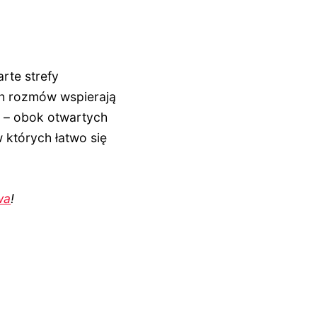
rte strefy
ch rozmów wspierają
i – obok otwartych
 których łatwo się
wa
!