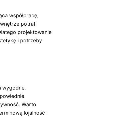
jąca współpracę,
nętrze potrafi
 Dlatego projektowanie
tetykę i potrzeby
im wygodne.
dpowiednie
ktywność. Warto
erminową lojalność i