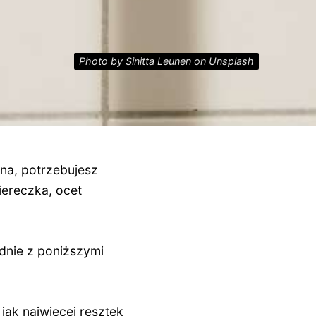
Photo by Sinitta Leunen on Unsplash
nna, potrzebujesz
ciereczka, ocet
dnie z poniższymi
jak najwięcej resztek