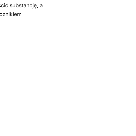
cić substancję, a
cznikiem
NASTĘPNY ARTYKUŁ
nie i bez