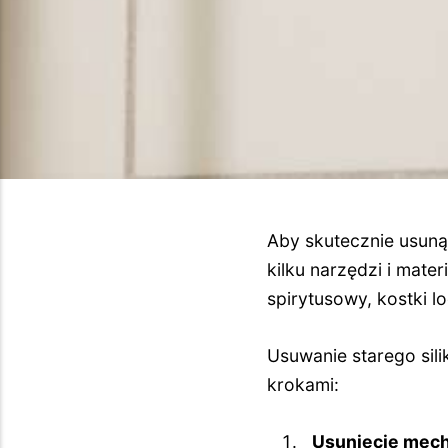
Aby skutecznie usunąć
kilku narzędzi i mate
spirytusowy, kostki l
Usuwanie starego sil
krokami:
Usunięcie mec