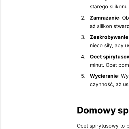
starego silikonu.
Zamrażanie
: Ob
aż silikon stwar
Zeskrobywanie
nieco siły, aby 
Ocet spirytuso
minut. Ocet pom
Wycieranie
: Wy
czynność, aż usu
Domowy spo
Ocet spirytusowy to 