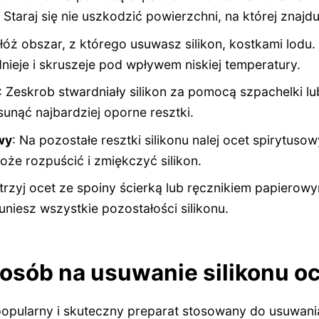
 Staraj się nie uszkodzić powierzchni, na której znajduj
łóż obszar, z którego usuwasz silikon, kostkami lodu. 
dnieje i skruszeje pod wpływem niskiej temperatury.
: Zeskrob stwardniały silikon za pomocą szpachelki 
usunąć najbardziej oporne resztki.
wy
: Na pozostałe resztki silikonu nalej ocet spirytuso
oże rozpuścić i zmiękczyć silikon.
trzyj ocet ze spoiny ścierką lub ręcznikiem papierow
niesz wszystkie pozostałości silikonu.
sób na usuwanie silikonu o
popularny i skuteczny preparat stosowany do usuwania