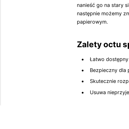
nanieść go na stary s
następnie możemy zmy
papierowym.
Zalety octu 
Łatwo dostępny i
Bezpieczny dla 
Skutecznie rozp
Usuwa nieprzyj
POPRZEDNI ARTYKUŁ
Jak usunąć 