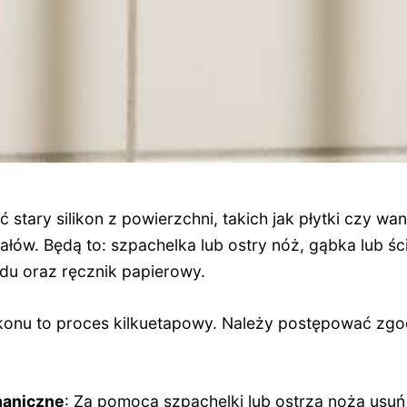
 stary silikon z powierzchni, takich jak płytki czy wa
riałów. Będą to: szpachelka lub ostry nóż, gąbka lub ś
odu oraz ręcznik papierowy.
ikonu to proces kilkuetapowy. Należy postępować zgo
haniczne
: Za pomocą szpachelki lub ostrza noża usuń 