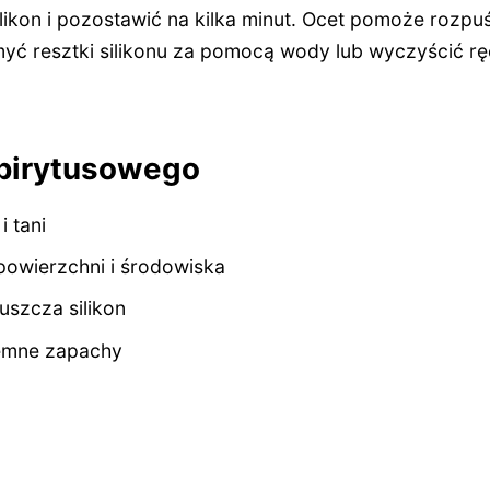
ilikon i pozostawić na kilka minut. Ocet pomoże rozpuś
ć resztki silikonu za pomocą wody lub wyczyścić rę
spirytusowego
 tani
powierzchni i środowiska
uszcza silikon
emne zapachy
stary silikon szybko, skutecz