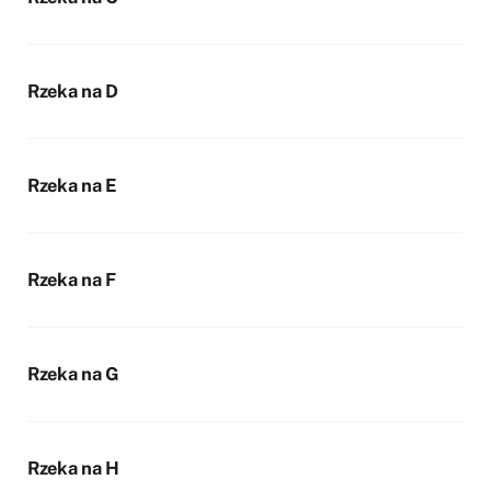
Rzeka na D
Rzeka na E
Rzeka na F
Rzeka na G
Rzeka na H