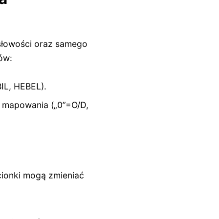
słowości oraz samego
ów:
IL, HEBEL).
g mapowania („0”=O/D,
cionki mogą zmieniać