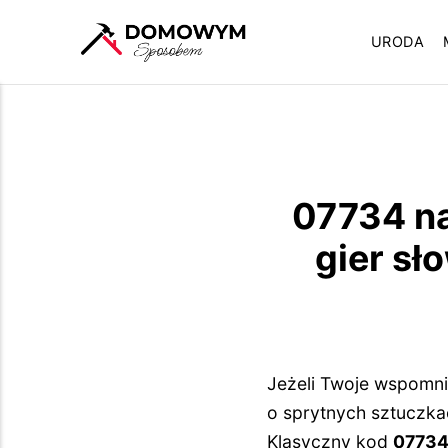
URODA
07734 na
gier sł
Jeżeli Twoje wspomnie
o sprytnych sztuczka
Klasyczny kod
0773