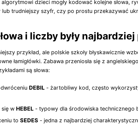
 algorytmowi dzieci mogły kodować kolejne słowa, ry
 lub trudniejszy szyfr, czy po prostu przekazywać uk
słowa i liczby były najbardzie
iejszy przykład, ale polskie szkoły błyskawicznie wzb
owne łamigłówki. Zabawa przeniosła się z angielskiego
zykładami są słowa:
odwróceniu
DEBIL
- żartobliwy kod, często wykorzys
 się w
HEBEL
- typowy dla środowiska technicznego b
eniu to
SEDES
- jedna z najbardziej charakterystycz