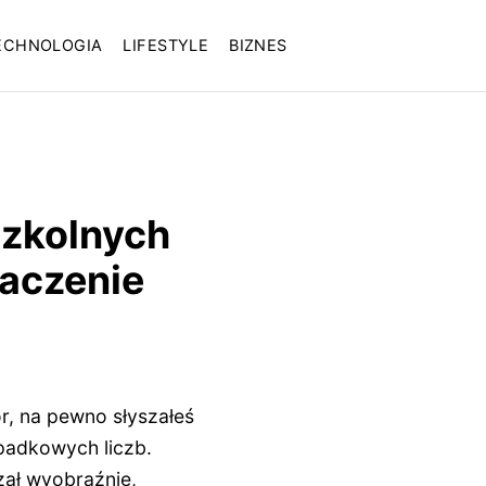
ECHNOLOGIA
LIFESTYLE
BIZNES
szkolnych
naczenie
or, na pewno słyszałeś
padkowych liczb.
zał wyobraźnię,