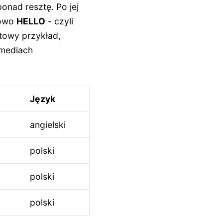
ponad resztę. Po jej
łowo
HELLO
- czyli
ltowy przykład,
 mediach
Język
angielski
polski
polski
polski