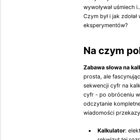
wywoływał uśmiech i…
Czym był i jak zdołał
eksperymentów?
Na czym po
Zabawa słowa na kal
prosta, ale fascynuj
sekwencji cyfr na kal
cyfr - po obróceniu wy
odczytanie kompletneg
wiadomości przekazy
Kalkulator
: ele
rekwizyt tej roz