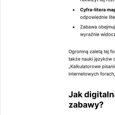
Cyfra-litera m
odpowiednie lit
Zabawa obejmu
wyraźnie widoc
Ogromną zaletą tej fo
także nauki języków 
„Kalkulatorowe pisan
internetowych forach, 
Jak digital
zabawy?