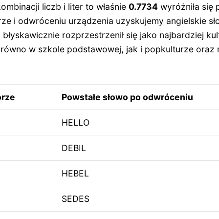
mbinacji liczb i liter to właśnie
0.7734
wyróżniła się 
orze i odwróceniu urządzenia uzyskujemy angielskie s
n błyskawicznie rozprzestrzenił się jako najbardziej ku
ówno w szkole podstawowej, jak i popkulturze oraz
orze
Powstałe słowo po odwróceniu
HELLO
DEBIL
HEBEL
SEDES