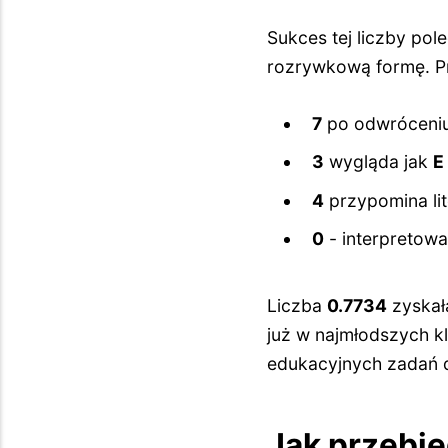
Sukces tej liczby pol
rozrywkową formę. P
7
po odwróceni
3
wygląda jak
E
4
przypomina li
0
- interpretow
Liczba
0.7734
zyskała
już w najmłodszych k
edukacyjnych zadań
Jak przebie