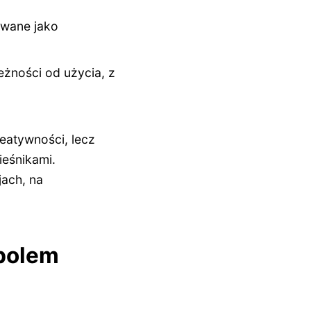
towane jako
leżności od użycia, z
eatywności, lecz
ieśnikami.
jach, na
mbolem