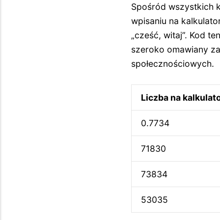
Spośród wszystkich ko
wpisaniu na kalkulat
„cześć, witaj”. Kod te
szeroko omawiany zar
społecznościowych.
Liczba na kalkulat
0.7734
71830
73834
53035