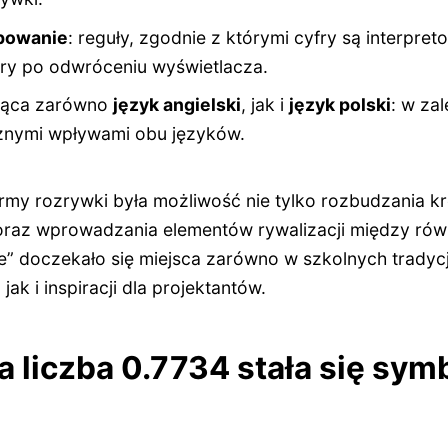
apowanie
: reguły, zgodnie z którymi cyfry są interpre
ery po odwróceniu wyświetlacza.
jąca zarówno
język angielski
, jak i
język polski
: w za
znymi wpływami obu języków.
rmy rozrywki była możliwość nie tylko rozbudzania kr
oraz wprowadzania elementów rywalizacji między rów
ie” doczekało się miejsca zarówno w szkolnych tradyc
jak i inspiracji dla projektantów.
na liczba 0.7734 stała się sy