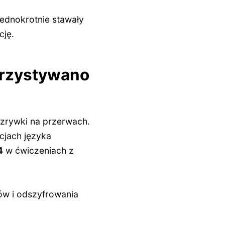
jednokrotnie stawały
cję.
orzystywano
ozrywki na przerwach.
cjach języka
4
w ćwiczeniach z
ów i odszyfrowania