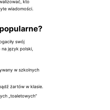
walizować, kto
ryte wiadomości.
j popularne?
ogaciły swój
 na język polski,
tywany w szkolnych
ądź żartów w klasie.
nych „toaletowych”