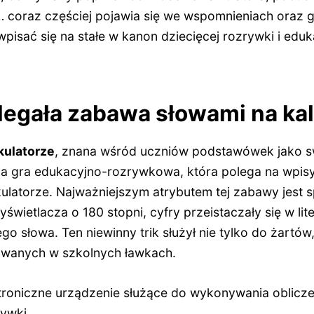
 coraz częściej pojawia się we wspomnieniach oraz 
 wpisać się na stałe w kanon dziecięcej rozrywki i edu
legała zabawa słowami na kal
kulatorze
, znana wśród uczniów podstawówek jako sw
ąca gra edukacyjno-rozrywkowa, która polega na wpis
kulatorze. Najważniejszym atrybutem tej zabawy jest 
świetlacza o 180 stopni, cyfry przeistaczały się w lit
o słowa. Ten niewinny trik służył nie tylko do żartów,
wanych w szkolnych ławkach.
ktroniczne urządzenie służące do wykonywania oblicz
rywki.