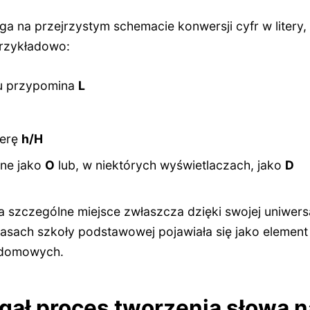
ega na przejrzystym schemacie konwersji cyfr w litery,
rzykładowo:
u przypomina
L
terę
h/H
ane jako
O
lub, w niektórych wyświetlaczach, jako
D
 szczególne miejsce zwłaszcza dzięki swojej uniwers
lasach szkoły podstawowej pojawiała się jako elemen
 domowych.
gał proces tworzenia słowa n