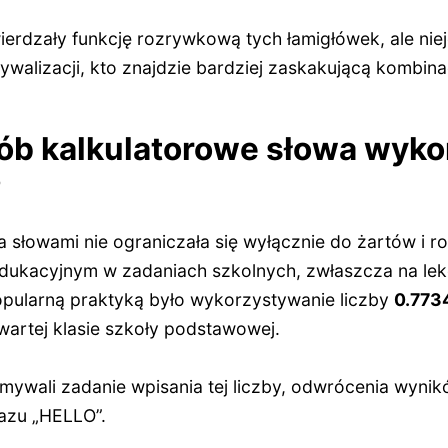
ierdzały funkcję rozrywkową tych łamigłówek, ale nie
ywalizacji, kto znajdzie bardziej zaskakującą kombina
sób kalkulatorowe słowa wyk
?
 słowami nie ograniczała się wyłącznie do żartów i r
edukacyjnym w zadaniach szkolnych, zwłaszcza na lek
opularną praktyką było wykorzystywanie liczby
0.773
wartej klasie szkoły podstawowej.
mywali zadanie wpisania tej liczby, odwrócenia wynik
azu „HELLO”.