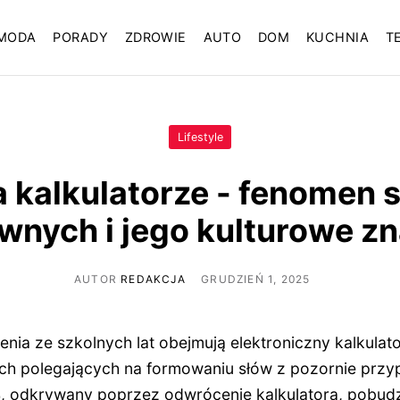
MODA
PORADY
ZDROWIE
AUTO
DOM
KUCHNIA
T
Lifestyle
 kalkulatorze - fenomen 
ownych i jego kulturowe z
AUTOR
REDAKCJA
GRUDZIEŃ 1, 2025
nia ze szkolnych lat obejmują elektroniczny kalkulat
ch polegających na formowaniu słów z pozornie przy
4
, odkrywany poprzez odwrócenie kalkulatora, pobud