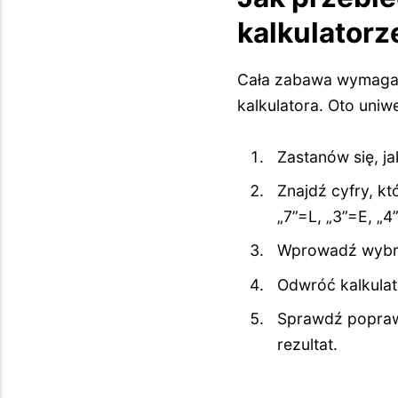
kalkulatorz
Cała zabawa wymagał
kalkulatora. Oto uniw
Zastanów się, j
Znajdź cyfry, k
„7”=L, „3”=E, „4”
Wprowadź wybran
Odwróć kalkulat
Sprawdź poprawn
rezultat.