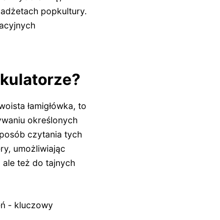
gadżetach popkultury.
kacyjnych
kulatorze?
oista łamigłówka, to
ywaniu określonych
sposób czytania tych
ery, umożliwiając
 ale też do tajnych
eń - kluczowy