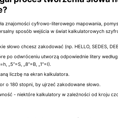
e?
a znajomości cyfrowo-literowego mapowania, pomy
ersalny sposób wejścia w świat kalkulatorowych szyfr
akie słowo chcesz zakodować (np. HELLO, SEDES, DEB
tóre po odwróceniu utworzą odpowiednie litery wedłu
=h, „5”=S, „8”=B, „1”=I).
ą liczbę na ekran kalkulatora.
or o 180 stopni, by ujrzeć zakodowane słowo.
ość - niektóre kalkulatory w zależności od kroju cz