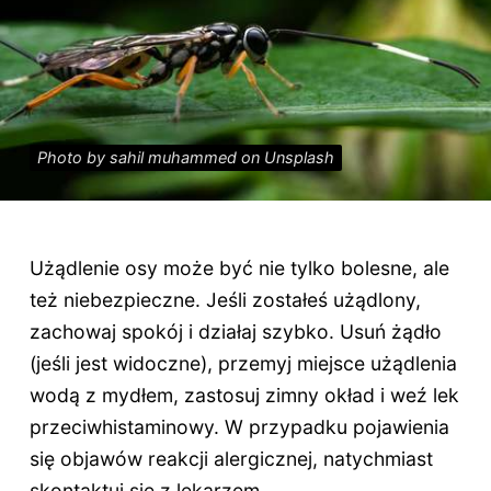
Photo by sahil muhammed on Unsplash
Użądlenie osy może być nie tylko bolesne, ale
też niebezpieczne. Jeśli zostałeś użądlony,
zachowaj spokój i działaj szybko. Usuń żądło
(jeśli jest widoczne), przemyj miejsce użądlenia
wodą z mydłem, zastosuj zimny okład i weź lek
przeciwhistaminowy. W przypadku pojawienia
się objawów reakcji alergicznej, natychmiast
skontaktuj się z lekarzem.