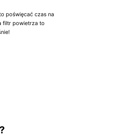
to poświęcać czas na
filtr powietrza to
nie!
z?