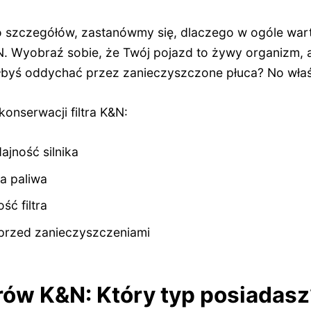
o szczegółów, zastanówmy się, dlaczego w ogóle war
N. Wyobraź sobie, że Twój pojazd to żywy organizm, a 
ałbyś oddychać przez zanieczyszczone płuca? No właś
konserwacji filtra K&N:
jność silnika
a paliwa
ć filtra
 przed zanieczyszczeniami
trów K&N: Który typ posiadas