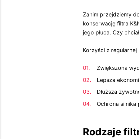
Zanim przejdziemy d
konserwację filtra K&
jego płuca. Czy chci
Korzyści z regularnej 
Zwiększona wyda
Lepsza ekonomi
Dłuższa żywotnoś
Ochrona silnika
Rodzaje fil