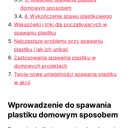
domowym sposobem
4. Wykończenie spawu plastikowego
Wskazówki i triki dla początkujących w
spawaniu plastiku
Najczęstsze problemy przy spawaniu
plastiku i jak ich unikać
Zastosowania spawania plastiku w
domowych projektach
Twoje nowe umiejętności spawania plastiku
w akcji
Wprowadzenie do spawania
plastiku domowym sposobem