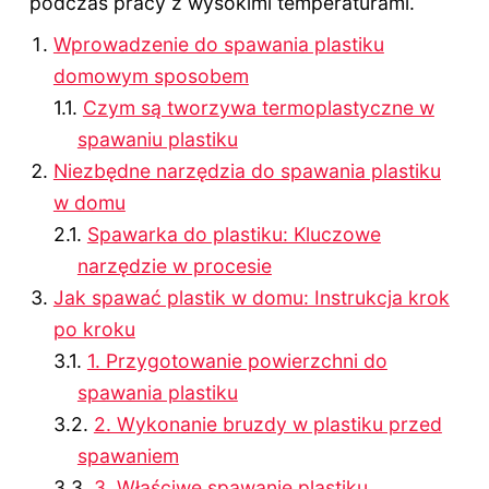
podczas pracy z wysokimi temperaturami.
Wprowadzenie do spawania plastiku
domowym sposobem
Czym są tworzywa termoplastyczne w
spawaniu plastiku
Niezbędne narzędzia do spawania plastiku
w domu
Spawarka do plastiku: Kluczowe
narzędzie w procesie
Jak spawać plastik w domu: Instrukcja krok
po kroku
1. Przygotowanie powierzchni do
spawania plastiku
2. Wykonanie bruzdy w plastiku przed
spawaniem
3. Właściwe spawanie plastiku