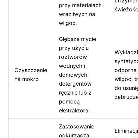
utrzyman
przy materiałach
świeżośc
wrażliwych na
wilgoć.
Głębsze mycie
przy użyciu
Wykładz
roztworów
syntetycz
wodnych i
Czyszczenie
odporne
domowych
na mokro
wilgoć, t
detergentów
do usuni
ręcznie lub z
zabrudze
pomocą
ekstraktora.
Zastosowanie
Eliminacj
odkurzacza