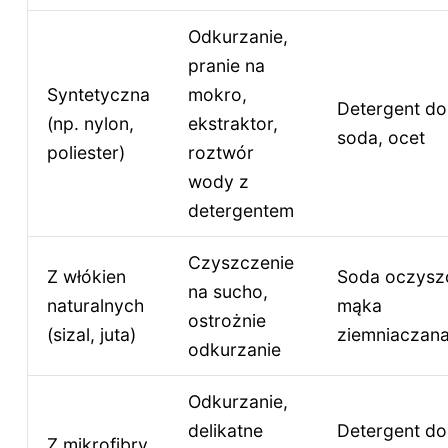
Odkurzanie,
pranie na
Syntetyczna
mokro,
Detergent do
(np. nylon,
ekstraktor,
soda, ocet
poliester)
roztwór
wody z
detergentem
Czyszczenie
Z włókien
Soda oczysz
na sucho,
naturalnych
mąka
ostrożnie
(sizal, juta)
ziemniaczana
odkurzanie
Odkurzanie,
delikatne
Detergent do
Z mikrofibry