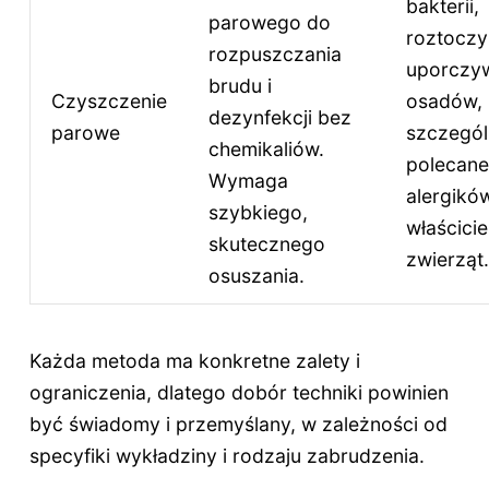
bakterii,
parowego do
roztoczy 
rozpuszczania
uporczy
brudu i
Czyszczenie
osadów,
dezynfekcji bez
parowe
szczegól
chemikaliów.
polecane
Wymaga
alergików
szybkiego,
właściciel
skutecznego
zwierząt.
osuszania.
Każda metoda ma konkretne zalety i
ograniczenia, dlatego dobór techniki powinien
być świadomy i przemyślany, w zależności od
specyfiki wykładziny i rodzaju zabrudzenia.