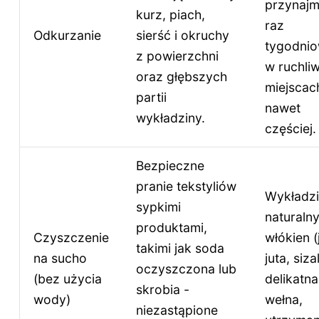
przynajm
kurz, piach,
raz
Odkurzanie
sierść i okruchy
tygodnio
z powierzchni
w ruchli
oraz głębszych
miejscac
partii
nawet
wykładziny.
częściej.
Bezpieczne
pranie tekstyliów
Wykładzi
sypkimi
naturaln
produktami,
Czyszczenie
włókien (
takimi jak soda
na sucho
juta, sizal
oczyszczona lub
(bez użycia
delikatna
skrobia -
wody)
wełna,
niezastąpione