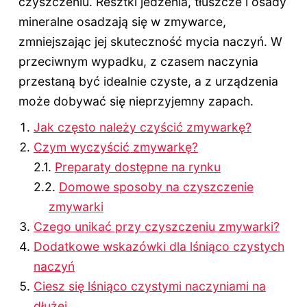
czyszczeniu. Resztki jedzenia, tłuszcze i osady
mineralne osadzają się w zmywarce,
zmniejszając jej skuteczność mycia naczyń. W
przeciwnym wypadku, z czasem naczynia
przestaną być idealnie czyste, a z urządzenia
może dobywać się nieprzyjemny zapach.
Jak często należy czyścić zmywarkę?
Czym wyczyścić zmywarkę?
Preparaty dostępne na rynku
Domowe sposoby na czyszczenie
zmywarki
Czego unikać przy czyszczeniu zmywarki?
Dodatkowe wskazówki dla lśniąco czystych
naczyń
Ciesz się lśniąco czystymi naczyniami na
dłużej