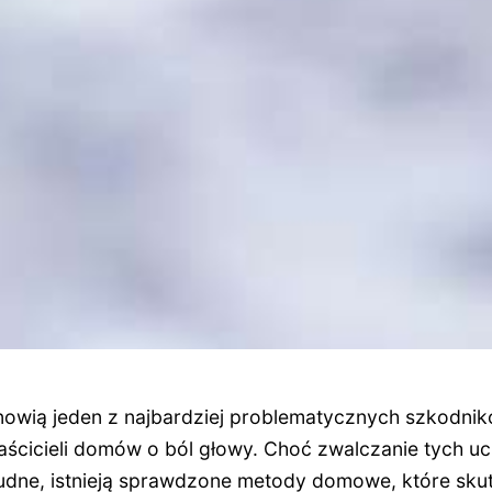
wią jeden z najbardziej problematycznych szkodnikó
aścicieli domów o ból głowy. Choć zwalczanie tych uc
udne, istnieją sprawdzone metody domowe, które sku