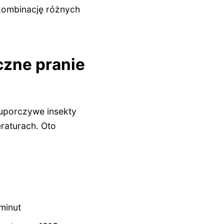
 kombinację różnych
czne pranie
 uporczywe insekty
raturach. Oto
minut