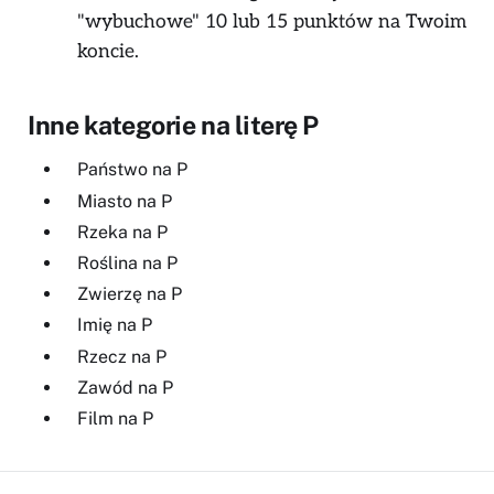
"wybuchowe" 10 lub 15 punktów na Twoim
koncie.
Inne kategorie na literę P
Państwo na P
Miasto na P
Rzeka na P
Roślina na P
Zwierzę na P
Imię na P
Rzecz na P
Zawód na P
Film na P