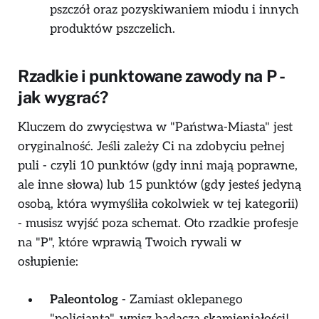
pszczół oraz pozyskiwaniem miodu i innych
produktów pszczelich.
Rzadkie i punktowane zawody na P -
jak wygrać?
Kluczem do zwycięstwa w "Państwa-Miasta" jest
oryginalność. Jeśli zależy Ci na zdobyciu pełnej
puli - czyli 10 punktów (gdy inni mają poprawne,
ale inne słowa) lub 15 punktów (gdy jesteś jedyną
osobą, która wymyśliła cokolwiek w tej kategorii)
- musisz wyjść poza schemat. Oto rzadkie profesje
na "P", które wprawią Twoich rywali w
osłupienie:
Paleontolog
- Zamiast oklepanego
"policjanta", wpisz badacza skamieniałości!