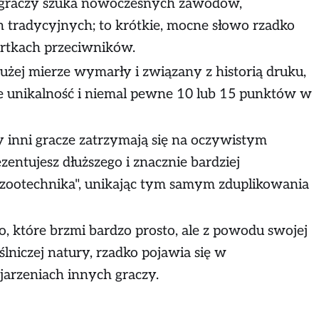
 graczy szuka nowoczesnych zawodów,
h tradycyjnych; to krótkie, mocne słowo rzadko
artkach przeciwników.
żej mierze wymarły i związany z historią druku,
e unikalność i niemal pewne 10 lub 15 punktów w
y inni gracze zatrzymają się na oczywistym
zentujesz dłuższego i znacznie bardziej
 "zootechnika", unikając tym samym zduplikowania
o, które brzmi bardzo prosto, ale z powodu swojej
ślniczej natury, rzadko pojawia się w
arzeniach innych graczy.