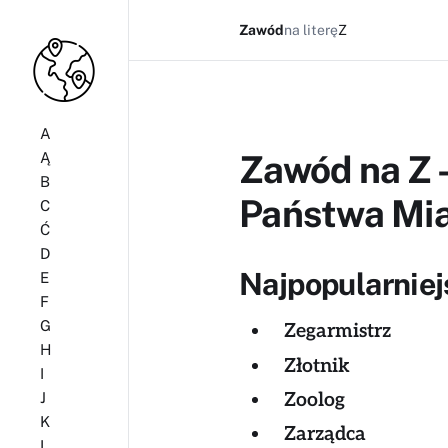
Zawód
na literę
Z
A
Zawód na Z -
Ą
B
Państwa Mi
C
Ć
D
Najpopularniejs
E
F
G
Zegarmistrz
H
Złotnik
I
Zoolog
J
K
Zarządca
L