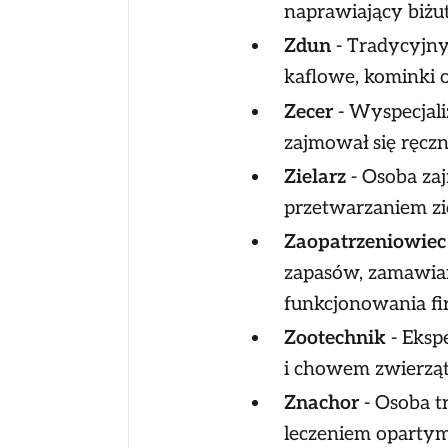
naprawiający biżut
Zdun
- Tradycyjny
kaflowe, kominki 
Zecer
- Wyspecjali
zajmował się ręcz
Zielarz
- Osoba za
przetwarzaniem zi
Zaopatrzeniowiec
zapasów, zamawian
funkcjonowania fi
Zootechnik
- Eksp
i chowem zwierząt
Znachor
- Osoba t
leczeniem opartym