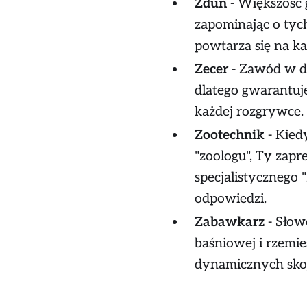
Zdun
- Większość
zapominając o tyc
powtarza się na k
Zecer
- Zawód w du
dlatego gwarantuj
każdej rozgrywce.
Zootechnik
- Kied
"zoologu", Ty zapre
specjalistycznego
odpowiedzi.
Zabawkarz
- Słow
baśniowej i rzemie
dynamicznych skoj