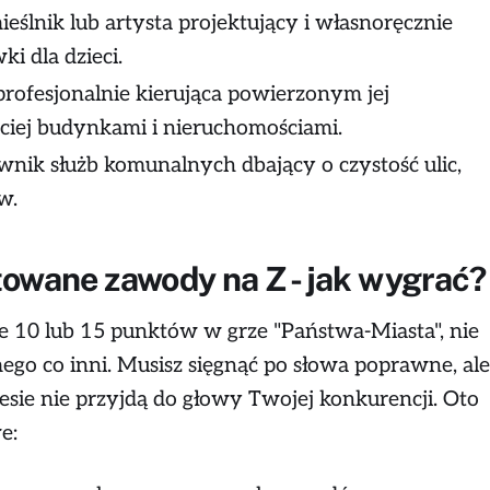
eślnik lub artysta projektujący i własnoręcznie
i dla dzieci.
rofesjonalnie kierująca powierzonym jej
ściej budynkami i nieruchomościami.
wnik służb komunalnych dbający o czystość ulic,
w.
towane zawody na Z - jak wygrać?
10 lub 15 punktów w grze "Państwa-Miasta", nie
ego co inni. Musisz sięgnąć po słowa poprawne, ale
tresie nie przyjdą do głowy Twojej konkurencji. Oto
e: