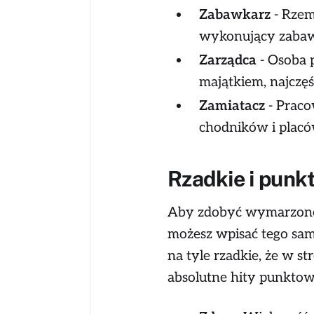
Zabawkarz
- Rzemi
wykonujący zabawk
Zarządca
- Osoba p
majątkiem, najczę
Zamiatacz
- Praco
chodników i placó
Rzadkie i punk
Aby zdobyć wymarzone 
możesz wpisać tego sam
na tyle rzadkie, że w s
absolutne hity punktow