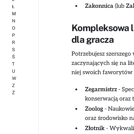
Zakonnica
(lub
Za
Ł
M
N
Kompleksowa li
O
P
dla gracza
R
S
Potrzebujesz szerszeg
Ś
zaczynających się na li
T
U
niej swoich faworytów 
W
Z
Zegarmistrz
- Spec
Ż
konserwacją oraz
Zoolog
- Naukowiec
oraz środowisko na
Złotnik
- Wykwalif