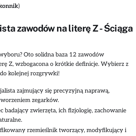
konnik
)
sta zawodów na literę Z - Ściąga
o wyboru? Oto solidna baza 12 zawodów
terę Z, wzbogacona o krótkie definicje. Wybierz z
do kolejnej rozgrywki!
jalista zajmujący się precyzyjną naprawą,
 tworzeniem zegarków.
 badający zwierzęta, ich fizjologię, zachowanie
turalne.
ikowany rzemieślnik tworzący, modyfikujący i