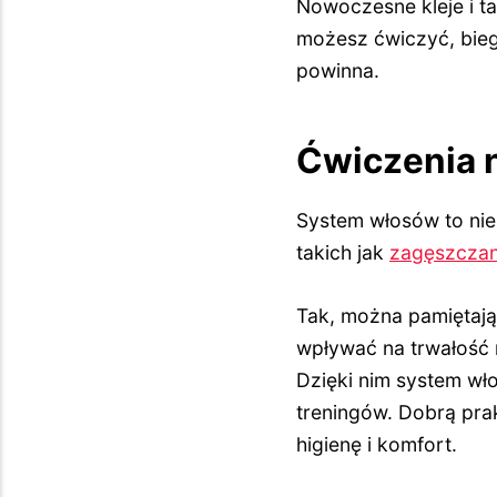
Nowoczesne kleje i t
możesz ćwiczyć, biega
powinna.
Ćwiczenia n
System włosów to nie 
takich jak
zagęszczan
Tak, można pamiętają
wpływać na trwałość 
Dzięki nim system wł
treningów. Dobrą pra
higienę i komfort.