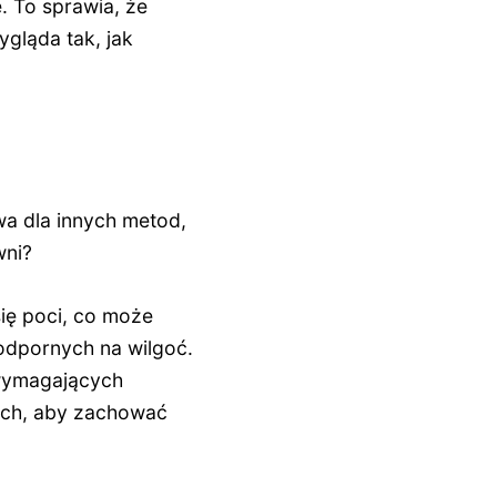
. To sprawia, że
ygląda tak, jak
wa dla innych metod,
wni?
ię poci, co może
odpornych na wilgoć.
 wymagających
iach, aby zachować