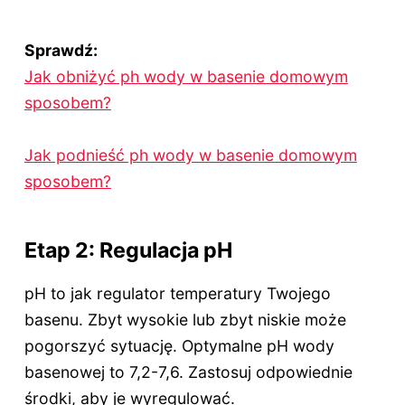
Sprawdź:
Jak obniżyć ph wody w basenie domowym
sposobem?
Jak podnieść ph wody w basenie domowym
sposobem?
Etap 2: Regulacja pH
pH to jak regulator temperatury Twojego
basenu. Zbyt wysokie lub zbyt niskie może
pogorszyć sytuację. Optymalne pH wody
basenowej to 7,2-7,6. Zastosuj odpowiednie
środki, aby je wyregulować.