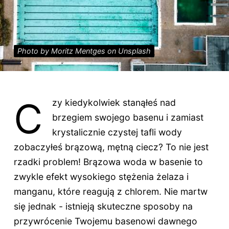
Photo by Moritz Mentges on Unsplash
C
zy kiedykolwiek stanąłeś nad
brzegiem swojego basenu i zamiast
krystalicznie czystej tafli wody
zobaczyłeś brązową, mętną ciecz? To nie jest
rzadki problem! Brązowa woda w basenie to
zwykle efekt wysokiego stężenia żelaza i
manganu, które reagują z chlorem. Nie martw
się jednak - istnieją skuteczne sposoby na
przywrócenie Twojemu basenowi dawnego