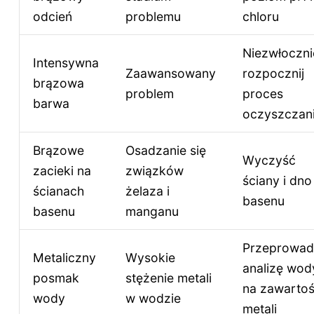
odcień
problemu
chloru
Niezwłoczni
Intensywna
Zaawansowany
rozpocznij
brązowa
problem
proces
barwa
oczyszczan
Brązowe
Osadzanie się
Wyczyść
zacieki na
związków
ściany i dno
ścianach
żelaza i
basenu
basenu
manganu
Przeprowad
Metaliczny
Wysokie
analizę wod
posmak
stężenie metali
na zawarto
wody
w wodzie
metali