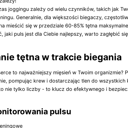
zależy!
as joggingu zależy od wielu czynników, takich jak Tw
eningu. Generalnie, dla większości biegaczy, częstotl
na mieścić się w przedziale 60-85% tętna maksymaln
, jaki puls jest dla Ciebie najlepszy, warto zagłębić s
ie tętna w trakcie biegania
serce to najważniejszy mięsień w Twoim organizmie? 
nie, pompując krew i dostarczając tlen do wszystkich
o nie tylko liczby - to klucz do efektywnego i bezpie
onitorowania pulsu
reningowe