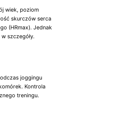
ój wiek, poziom
iwość skurczów serca
ego (HRmax). Jednak
ię w szczegóły.
Podczas joggingu
 komórek. Kontrola
cznego treningu.