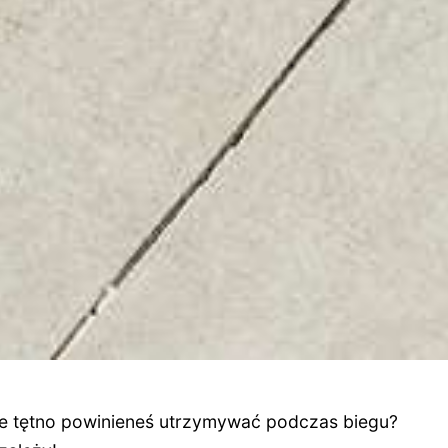
kie tętno powinieneś utrzymywać podczas biegu?