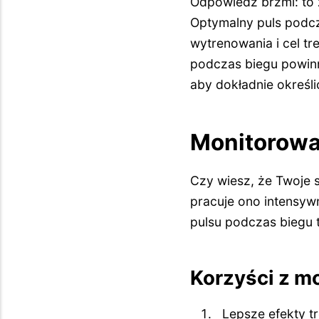
Odpowiedź brzmi: to 
Optymalny puls podcz
wytrenowania i cel tr
podczas biegu powin
aby dokładnie określić
Monitorowan
Czy wiesz, że Twoje 
pracuje ono intensyw
pulsu podczas biegu t
Korzyści z m
Lepsze efekty t