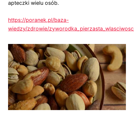
apteczki wielu osób.
https://poranek.pl/baza-
wiedzy/zdrowie/zyworodka_pierzasta_wlasciwosci