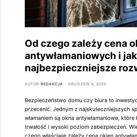
Od czego zależy cena o
antywłamaniowych i ja
najbezpieczniejsze roz
AUTOR
REDAKCJA
GRUDZIEŃ 9, 2025
Bezpieczeństwo domu czy biura to inwestycj
przecenić. Jednym z najskuteczniejszych 
włamaniem są okna antywłamaniowe, które 
trwałość i wysoki poziom zabezpieczeń. Wie
czego właściwie zależy cena okien antywła