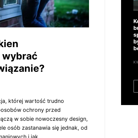
K
b
s
kien
b
b
k wybrać
K
wiązanie?
a, której wartość trudno
sposobów ochrony przed
łączą w sobie nowoczesny design,
le osób zastanawia się jednak, od
maniowych i jak…