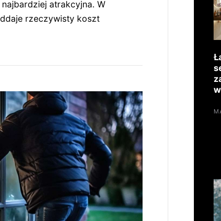
 najbardziej atrakcyjna. W
ddaje rzeczywisty koszt
Ł
s
z
w
MA