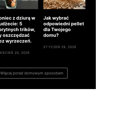
oniec z dziurą w
Jak wybrać
udżecie: 5
odpowiedni pellet
prytnych trików,
dla Twojego
y oszczędzać
domu?
ez wyrzeczeń.
STYCZEŃ 29, 2026
WIECIEŃ 20, 2026
Więcej porad domowym sposobem