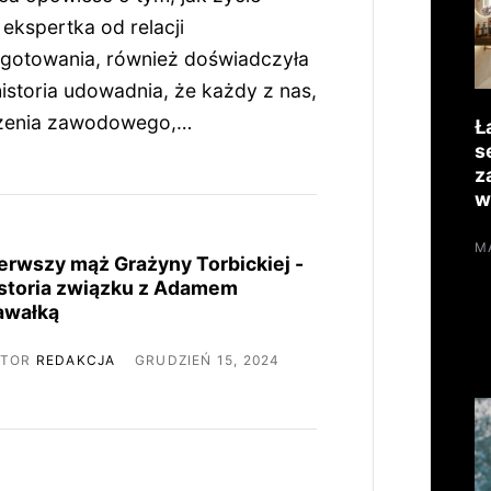
ekspertka od relacji
ygotowania, również doświadczyła
istoria udowadnia, że każdy z nas,
dczenia zawodowego,…
Ł
s
z
w
MA
erwszy mąż Grażyny Torbickiej -
storia związku z Adamem
awałką
UTOR
REDAKCJA
GRUDZIEŃ 15, 2024