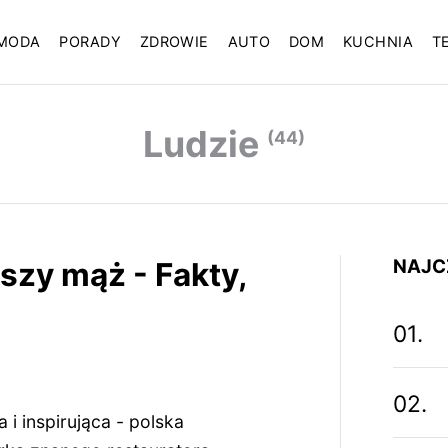
MODA
PORADY
ZDROWIE
AUTO
DOM
KUCHNIA
T
Ludzie
(44)
NAJC
zy mąż - Fakty,
i inspirująca - polska