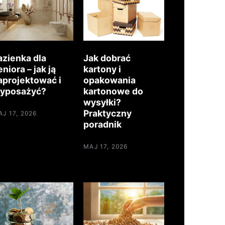
azienka dla
Jak dobrać
eniora – jak ją
kartony i
aprojektować i
opakowania
yposażyć?
kartonowe do
wysyłki?
Praktyczny
J 17, 2026
poradnik
MAJ 17, 2026