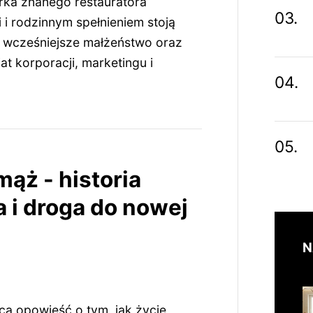
rka znanego restauratora
i rodzinnym spełnieniem stoją
: wcześniejsze małżeństwo oraz
t korporacji, marketingu i
mąż - historia
 i droga do nowej
N
ąca opowieść o tym, jak życie