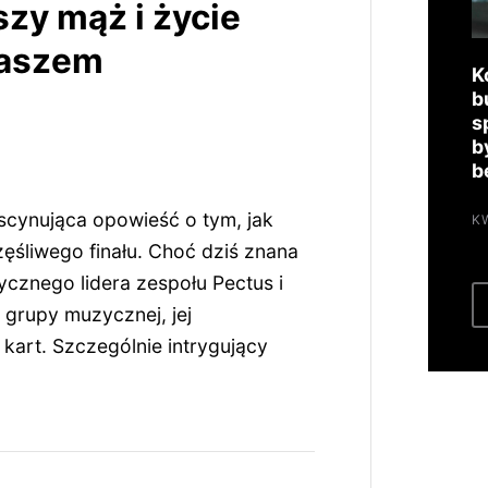
zy mąż i życie
maszem
K
b
s
b
b
ascynująca opowieść o tym, jak
K
ęśliwego finału. Choć dziś znana
cznego lidera zespołu Pectus i
grupy muzycznej, jej
 kart. Szczególnie intrygujący