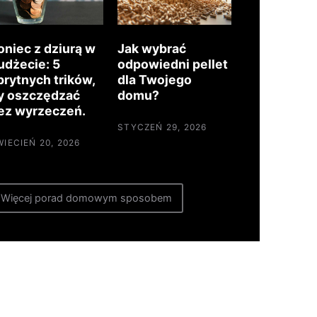
oniec z dziurą w
Jak wybrać
udżecie: 5
odpowiedni pellet
prytnych trików,
dla Twojego
y oszczędzać
domu?
ez wyrzeczeń.
STYCZEŃ 29, 2026
WIECIEŃ 20, 2026
Więcej porad domowym sposobem