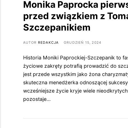
Monika Paprocka pierws
przed związkiem z To
Szczepanikiem
AUTOR
REDAKCJA
GRUDZIEŃ 15, 2024
Historia Moniki Paprockiej-Szczepanik to f
życiowe zakręty potrafią prowadzić do szcz
jest przede wszystkim jako żona charyzmaty
skuteczna menedżerka odnoszącej sukcesy 
wcześniejsze życie kryje wiele nieodkrytych
pozostaje…