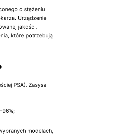
conego o stężeniu
ekarza. Urządzenie
owanej jakości.
ia, które potrzebują
?
ściej PSA). Zasysa
0–96%;
 wybranych modelach,