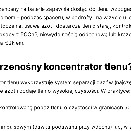
rzenośny na baterie zapewnia dostęp do tlenu wzboga
mem – podczas spaceru, w podróży i na wizycie u l
toczenia, usuwa azot i dostarcza tlen o stałej, kontrol
osoby z POChP, niewydolnością oddechową lub krążen
za łóżkiem.
przenośny koncentrator tlenu
or tlenu wykorzystuje system separacji gazów (najczę
je azot i podaje tlen o wysokiej czystości. W praktyce:
 kontrolowaną podaż tlenu o czystości w granicach 9
ie impulsowym (dawka podawana przy wdechu) lub, w