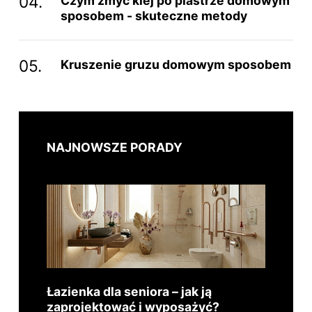
Czym zmyć klej po plastrze domowym
sposobem - skuteczne metody
Kruszenie gruzu domowym sposobem
NAJNOWSZE PORADY
Łazienka dla seniora – jak ją
zaprojektować i wyposażyć?