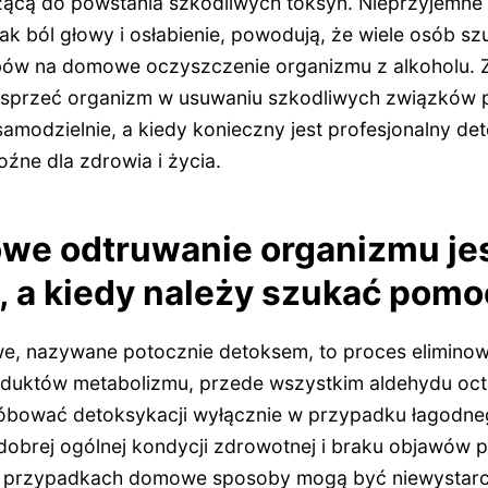
zącą do powstania szkodliwych toksyn. Nieprzyjemne
ak ból głowy i osłabienie, powodują, że wiele osób sz
ów na domowe oczyszczenie organizmu z alkoholu. Z
wesprzeć organizm w usuwaniu szkodliwych związków p
amodzielnie, a kiedy konieczny jest profesjonalny det
źne dla zdrowia i życia.
we odtruwanie organizmu je
, a kiedy należy szukać pom
e, nazywane potocznie detoksem, to proces eliminowan
oduktów metabolizmu, przede wszystkim aldehydu o
ować detoksykacji wyłącznie w przypadku łagodne
 dobrej ogólnej kondycji zdrowotnej i braku objawów
ch przypadkach domowe sposoby mogą być niewystarc