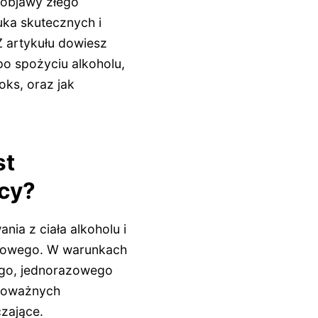
 objawy złego
uka skutecznych i
 artykułu dowiesz
o spożyciu alkoholu,
oks, oraz jak
st
ocy?
ia z ciała alkoholu i
ctowego. W warunkach
go, jednorazowego
 poważnych
zające.