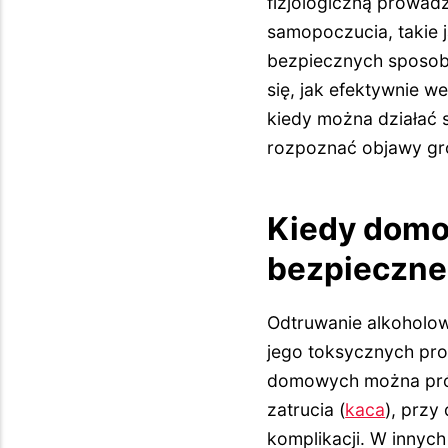
fizjologiczną prowad
samopoczucia, takie j
bezpiecznych sposob
się, jak efektywnie 
kiedy można działać s
rozpoznać objawy gro
Kiedy domo
bezpieczne
Odtruwanie alkoholow
jego toksycznych pr
domowych można prób
zatrucia (
kaca
), przy
komplikacji. W inny