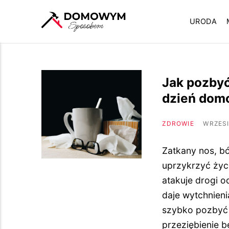
URODA
Jak pozbyć
dzień do
ZDROWIE
WRZESI
Zatkany nos, ból
uprzykrzyć życi
atakuje drogi o
daje wytchnienia
szybko pozbyć 
przeziębienie b