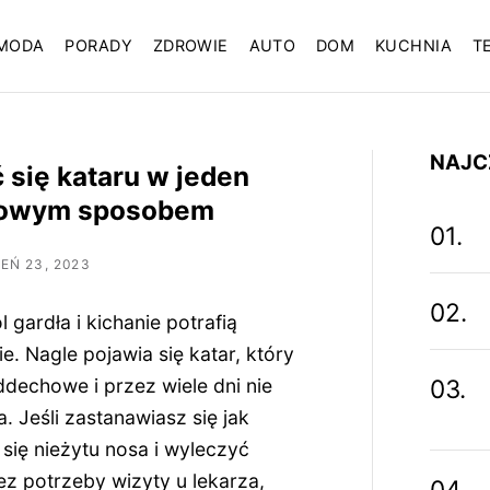
MODA
PORADY
ZDROWIE
AUTO
DOM
KUCHNIA
T
NAJC
 się kataru w jeden
mowym sposobem
EŃ 23, 2023
 gardła i kichanie potrafią
e. Nagle pojawia się katar, który
ddechowe i przez wiele dni nie
. Jeśli zastanawiasz się jak
się nieżytu nosa i wyleczyć
ez potrzeby wizyty u lekarza,