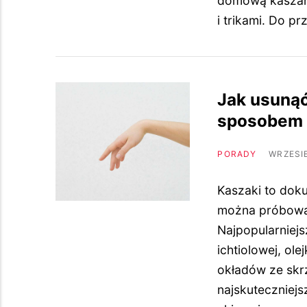
domową kaszan
i trikami. Do p
Jak usuną
sposobem
PORADY
WRZESIE
Kaszaki to doku
można próbowa
Najpopularniej
ichtiolowej, ol
okładów ze skr
najskuteczniejs