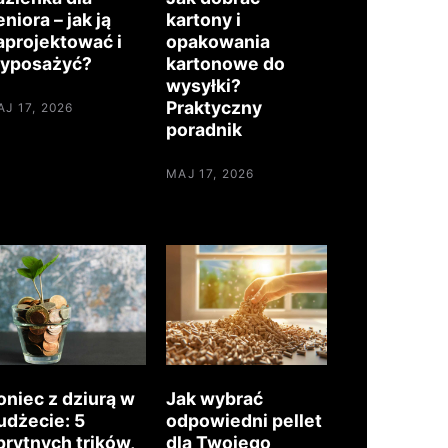
eniora – jak ją
kartony i
aprojektować i
opakowania
yposażyć?
kartonowe do
wysyłki?
Praktyczny
J 17, 2026
poradnik
MAJ 17, 2026
oniec z dziurą w
Jak wybrać
udżecie: 5
odpowiedni pellet
prytnych trików,
dla Twojego