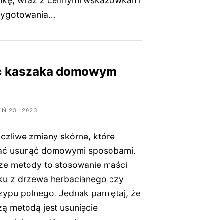
kę, wraz z cennymi wskazówkami
rzygotowania…
ć kaszaka domowym
Ń 23, 2023
czliwe zmiany skórne, które
ć usunąć domowymi sposobami.
sze metody to stosowanie maści
ejku z drzewa herbacianego czy
zypu polnego. Jednak pamiętaj, że
zą metodą jest usunięcie