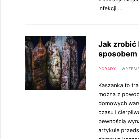
infekcji,…
Jak zrobi
sposobem
PORADY
WRZESIE
Kaszanka to tra
można z powod
domowych waru
czasu i cierpli
pewnością wyna
artykule przed