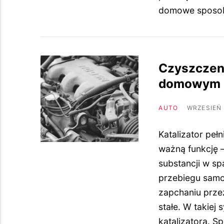
domowe sposob
Czyszczeni
domowym 
AUTO
WRZESIEŃ 
Katalizator pe
ważną funkcję 
substancji w sp
przebiegu samo
zapchaniu prze
stałe. W takiej 
katalizatora. 