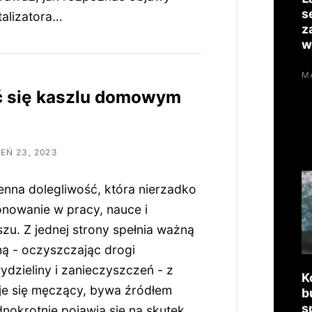
s
alizatora…
z
w
MA
ć się kaszlu domowym
EŃ 23, 2023
enna dolegliwość, która nierzadko
onowanie w pracy, nauce i
u. Z jednej strony spełnia ważną
ną - oczyszczając drogi
dzieliny i zanieczyszczeń - z
K
aje się męczący, bywa źródłem
b
s
ednokrotnie pojawia się na skutek