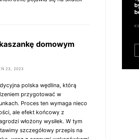
b
b
K
ć kaszankę domowym
Ń 23, 2023
dycyjna polska wędlina, którą
zeniem przygotować w
nkach. Proces ten wymaga nieco
wości, ale efekt końcowy z
grodzi włożony wysiłek. W tym
stawimy szczegółowy przepis na