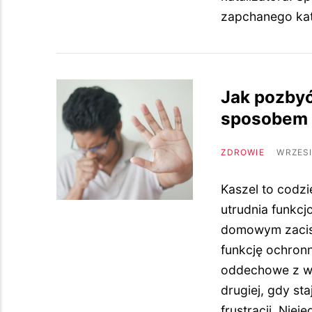
zapchanego kat
Jak pozby
sposobem
ZDROWIE
WRZESI
Kaszel to codzi
utrudnia funkcj
domowym zacisz
funkcję ochron
oddechowe z wy
drugiej, gdy st
frustracji. Niej