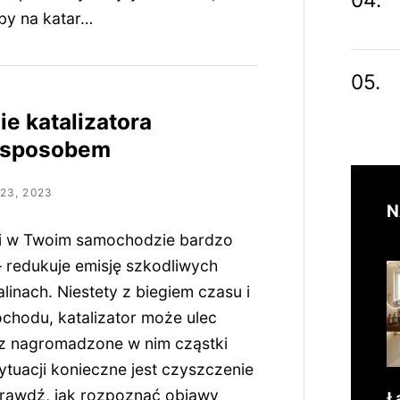
y na katar…
e katalizatora
sposobem
23, 2023
N
łni w Twoim samochodzie bardzo
– redukuje emisję szkodliwych
alinach. Niestety z biegiem czasu i
chodu, katalizator może ulec
z nagromadzone w nim cząstki
sytuacji konieczne jest czyszczenie
Sprawdź, jak rozpoznać objawy
Ł